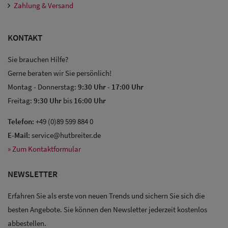
Zahlung & Versand
KONTAKT
Sie brauchen Hilfe?
Gerne beraten wir Sie persönlich!
Montag - Donnerstag:
9:30 Uhr
-
17:00 Uhr
Sale: Caps
Freitag:
9:30 Uhr
bis
16:00 Uhr
Sale:
Telefon:
+49 (0)89 599 884 0
Baseball
E-Mail:
service@hutbreiter.de
» Zum Kontaktformular
Caps
NEWSLETTER
Sale: Army
Caps
Erfahren Sie als erste von neuen Trends und sichern Sie sich die
besten Angebote. Sie können den Newsletter jederzeit kostenlos
Sale:
abbestellen.