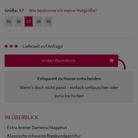
Herren Caps
Größe:
57
Wie bestimme ich meine Hutgröße?
Herren
55
56
57
58
59
Baseball Cpas
Herren UV-
Lieferzeit auf Anfrage
⤹
Schutz Caps
In den Warenkorb
Herren
Sonnenschilder
Entspannt zu Hause entscheiden
Wenn’s doch nicht passt – einfach umtauschen oder
& Visoren
zurückschicken
Herren
Snapback Caps
IM ÜBERBLICK
- Extra breiter Damenschlapphut
- Klassische schwarze
Rips
bandgarnitur