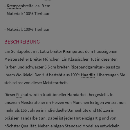
-
Krempe
nbreite: ca. 9 cm
- Material: 100% Tierhaar
- Material: 100% Tierhaar
BESCHREIBUNG
Ein Schlapphut mit Extra breiter
Krempe
aus dem Hauseigenen
Meisteratelier Breiter München. Ein Klassischer Hut in dezenten
Farben und schwarzer 5,5 cm breiten
Rips
bandgarnitur - passt zu
Ihrem Wollkleid. Der Hut besteht aus 100%
Haarfilz
. Überzeugen Sie
sich selbst von dieser Meisterarbeit.
Dieser
Filz
hut wird in traditioneller Handarbeit hergestellt. In
unserem Meisteratelier im Herzen von München fertigen wir seit nun
mehr als 155 Jahren in individuelle Damenhüte und Mützen in
präziser Handarbeit an. Dabei ist jeder Hut einzigartig und von
höchster Qualität. Neben einigen Standard Modellen entwickeln