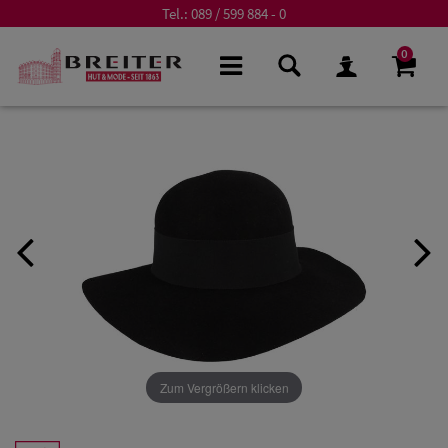
Tel.:
089 / 599 884 - 0
0
Zum Vergrößern klicken