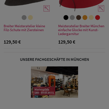
Sonnenschilder
& Visoren
Damen
Breiter Meisteratelier kleine
Meisteratelier Breiter München
Filz-Schute mit Ziersteinen
einfache Glocke mit Kunst-
Snapback Caps
Ledergarnitur
129,50 €
129,50 €
Damen Caps
Großgrößen
(63-65 cm)
UNSERE FACHGESCHÄFTE IN MÜNCHEN
Marienplatz
089 - 89 05 84 01