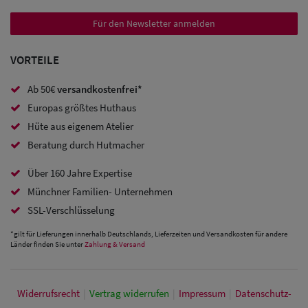
Trucker
Für den Newsletter anmelden
Caps
Sale: Caps
VORTEILE
mit
Ab 50€
versandkostenfrei*
Ohrenschutz
Europas größtes Huthaus
Hüte aus eigenem Atelier
Beratung durch Hutmacher
Über 160 Jahre Expertise
Münchner Familien- Unternehmen
SSL-Verschlüsselung
*gilt für Lieferungen innerhalb Deutschlands, Lieferzeiten und Versandkosten für andere
Länder finden Sie unter
Zahlung & Versand
Widerrufs­recht
|
Vertrag widerrufen
|
Impressum
|
Daten­schutz­