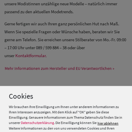
unsere Modistinnen unzählige neue Modelle – natürlich immer
passend zu den aktuellen Modetrends.
Gerne fertigen wir auch Ihren ganz persönlichen Hut nach Maß.
Wenn Sie spezielle Fragen oder Wünsche haben, beraten wir Sie
gerne am Telefon. Sie erreichen unsere Stilberater von Mo.-Fr. 09:00
– 17:00 Uhr unter 089 / 599 884 – 38 oder über
unser
Kontaktformular.
Mehr Informationen zum Hersteller und EU Verantwortlichen »
PRODUKTEMPFEHLUNGEN
Cookies
Wir brauchen Ihre Einwilligung um Ihnen unter anderem Informationen zu
Ihren Interessen anzuzeigen. Mit dem Klick auf "OK" geben Sie diese
Einwilligung. Genauere Informationen zum Thema Datenschutz finden Sie in
unserer
Datenschutzerklärung
. Die Einwilligung können Sie
hier ablehnen
Weitere Informationen zu den von uns verwendeten Cookies und Ihren