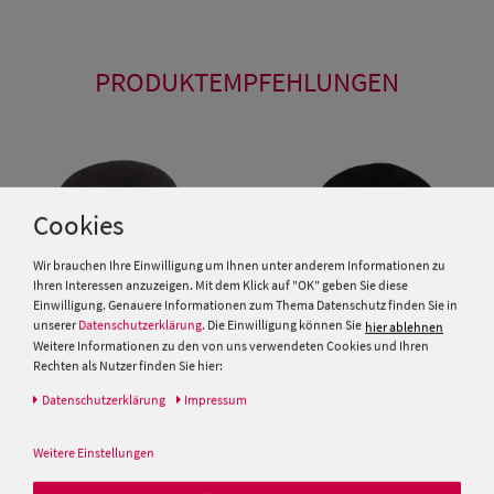
PRODUKTEMPFEHLUNGEN
Cookies
Wir brauchen Ihre Einwilligung um Ihnen unter anderem Informationen zu
Ihren Interessen anzuzeigen. Mit dem Klick auf "OK" geben Sie diese
Einwilligung. Genauere Informationen zum Thema Datenschutz finden Sie in
unserer
Datenschutzerklärung
. Die Einwilligung können Sie
hier ablehnen
Weitere Informationen zu den von uns verwendeten Cookies und Ihren
Rechten als Nutzer finden Sie hier:
Daten­schutz­erklärung
Impressum
Breiter Meisteratelier Kleine
Glocke Filz-Glocke mit Biese
Weitere Einstellungen
Meisteratelier Breiter München
99,95 €
kleiner Schlapphut