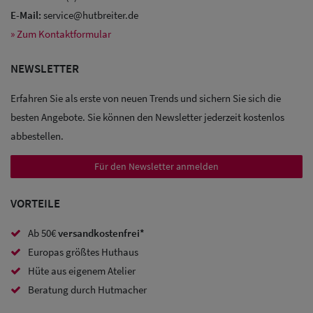
E-Mail:
service@hutbreiter.de
» Zum Kontaktformular
Sale: Caps
NEWSLETTER
Sale:
Erfahren Sie als erste von neuen Trends und sichern Sie sich die
Baseball
besten Angebote. Sie können den Newsletter jederzeit kostenlos
Caps
abbestellen.
Sale: Army
Für den Newsletter anmelden
Caps
VORTEILE
Sale:
Ab 50€
versandkostenfrei*
Trucker
Europas größtes Huthaus
Caps
Hüte aus eigenem Atelier
Sale: Caps
Beratung durch Hutmacher
mit