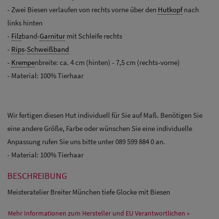
- Zwei Biesen verlaufen von rechts vorne über den
Hutkopf
nach
links hinten
-
Filz
band-
Garnitur
mit Schleife rechts
-
Rips
-
Schweißband
-
Krempe
nbreite: ca. 4 cm (hinten) - 7,5 cm (rechts-vorne)
- Material: 100% Tierhaar
Wir fertigen diesen Hut individuell für Sie auf Maß. Benötigen Sie
eine andere Größe, Farbe oder wünschen Sie eine individuelle
Anpassung rufen Sie uns bitte unter 089 599 884 0 an.
- Material: 100% Tierhaar
BESCHREIBUNG
Meisteratelier Breiter München tiefe Glocke mit Biesen
Mehr Informationen zum Hersteller und EU Verantwortlichen »