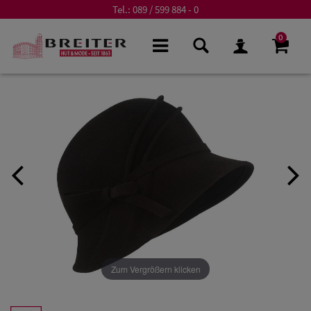
Tel.:
089 / 599 884 - 0
0
Zum Vergrößern klicken