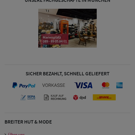
& Visoren
Damen
Snapback Caps
Marienplatz
Damen Caps
089 - 89 05 84 01
Großgrößen
(63-65 cm)
SICHER BEZAHLT, SCHNELL GELIEFERT
BREITER HUT & MODE
Über uns