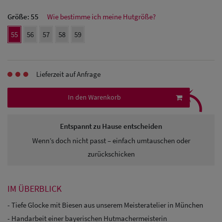
Größe:
55
Wie bestimme ich meine Hutgröße?
Herren
55
56
57
58
59
Baseball Cpas
Herren UV-
Lieferzeit auf Anfrage
Schutz Caps
⤹
In den Warenkorb
Herren
Sonnenschilder
Entspannt zu Hause entscheiden
& Visoren
Wenn’s doch nicht passt – einfach umtauschen oder
Herren
zurückschicken
Snapback Caps
IM ÜBERBLICK
- Tiefe Glocke mit Biesen aus unserem Meisteratelier in München
- Handarbeit einer bayerischen Hutmachermeisterin