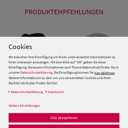
PRODUKTEMPFEHLUNGEN
Cookies
Wir brauchen Ihre Einwilligung um Ihnen unter anderem Informationen zu
Ihren Interessen anzuzeigen. Mit dem Klick auf "OK" geben Sie diese
Einwilligung. Genauere Informationen zum Thema Datenschutz finden Sie in
unserer
Datenschutzerklärung
. Die Einwilligung können Sie
hier ablehnen
Weitere Informationen zu den von uns verwendeten Cookies und Ihren
Rechten als Nutzer finden Sie hier:
Daten­schutz­erklärung
Impressum
Stars & Stripes fester
Fiebig Melone klassischer
Westernhut Kansas mit
Bowler-Filzhut aus Wolle
Flechtgarnitur
Weitere Einstellungen
49,99 €
49,99 €
Alle akzeptieren