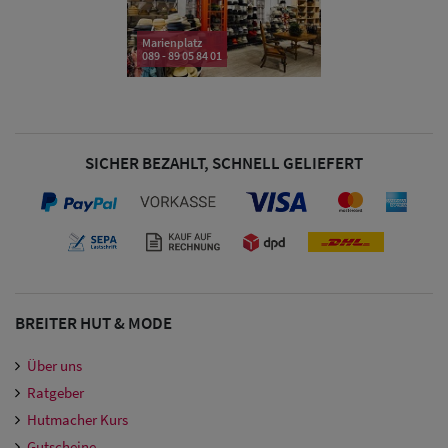
Damen
Marienplatz
089 - 89 05 84 01
Snapback Caps
Damen Caps
Großgrößen
SICHER BEZAHLT, SCHNELL GELIEFERT
(63-65 cm)
BREITER HUT & MODE
Über uns
Ratgeber
Hutmacher Kurs
Gutscheine