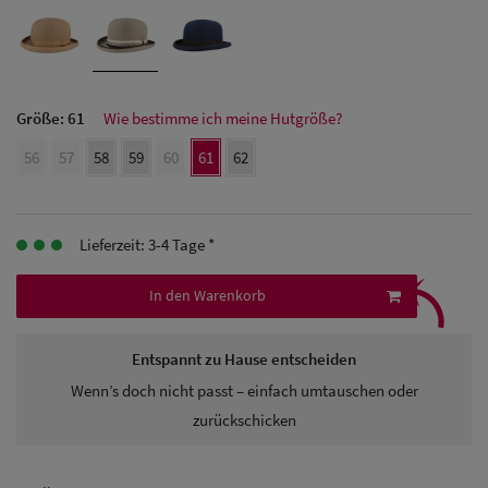
Herren
Baseball Cpas
Größe:
61
Wie bestimme ich meine Hutgröße?
Herren UV-
56
57
58
59
60
61
62
Schutz Caps
Herren
Sonnenschilder
Lieferzeit: 3-4 Tage *
⤹
& Visoren
In den Warenkorb
Herren
Entspannt zu Hause entscheiden
Snapback Caps
Wenn’s doch nicht passt – einfach umtauschen oder
zurückschicken