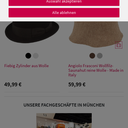
Auswahl akzeptieren
Alle ablehnen
Damen Caps
Damen
Baseball Caps
Damen UV-
Fiebig Zylinder aus Wolle
Angiolo Frasconi Wollfilz-
Saunahut reine Wolle - Made in
Schutz Caps
Italy
49,99 €
59,99 €
Damen
Bandana Caps
UNSERE FACHGESCHÄFTE IN MÜNCHEN
Damen
Sonnenschilder
& Visoren