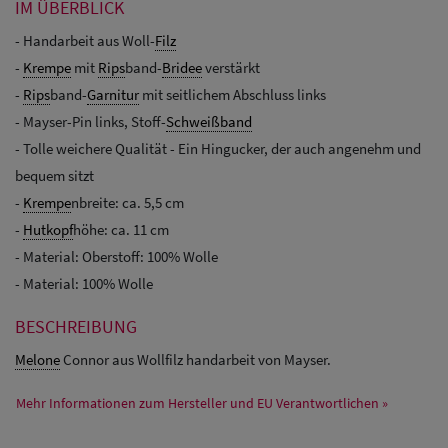
IM ÜBERBLICK
- Handarbeit aus Woll-
Filz
-
Krempe
mit
Rips
band-
Bridee
verstärkt
-
Rips
band-
Garnitur
mit seitlichem Abschluss links
- Mayser-Pin links, Stoff-
Schweißband
- Tolle weichere Qualität - Ein Hingucker, der auch angenehm und
bequem sitzt
-
Krempe
nbreite: ca. 5,5 cm
-
Hutkopf
höhe: ca. 11 cm
- Material: Oberstoff: 100% Wolle
- Material: 100% Wolle
BESCHREIBUNG
Melone
Connor aus Wollfilz handarbeit von Mayser.
Mehr Informationen zum Hersteller und EU Verantwortlichen »