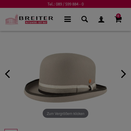
Tel.:
089 / 599 884 - 0
0
Zum Vergrößern klicken