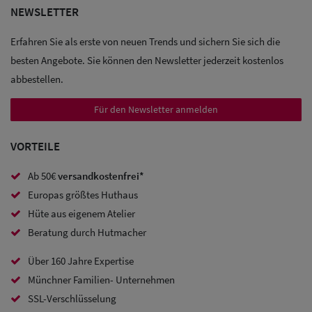
NEWSLETTER
Sale: Caps
Erfahren Sie als erste von neuen Trends und sichern Sie sich die
Sale:
besten Angebote. Sie können den Newsletter jederzeit kostenlos
Baseball
abbestellen.
Caps
Für den Newsletter anmelden
Sale: Army
VORTEILE
Caps
Ab 50€
versandkostenfrei*
Sale:
Europas größtes Huthaus
Trucker
Hüte aus eigenem Atelier
Caps
Beratung durch Hutmacher
Sale: Caps
Über 160 Jahre Expertise
Münchner Familien- Unternehmen
mit
SSL-Verschlüsselung
Ohrenschutz