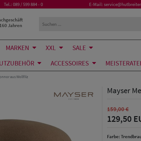
Tel.:
089 / 599 884 - 0
E-Mail:
service@hutbreiter
achgeschäft
 160 Jahren
MARKEN
XXL
SALE
UTZUBEHÖR
ACCESSOIRES
MEISTERATE
nnor aus Wollfilz
Mayser Me
159,00 €
129,50 E
Farbe:
Trendbra