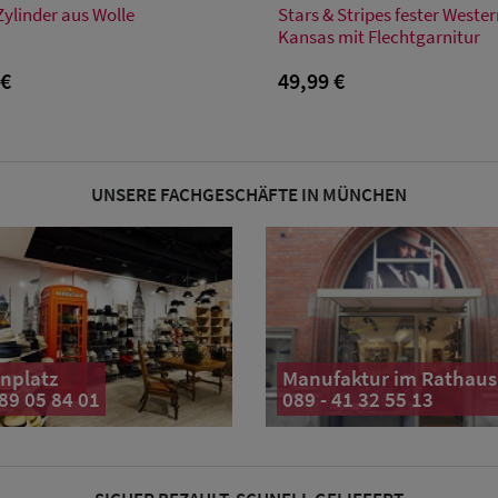
Zylinder aus Wolle
Stars & Stripes fester Weste
55/S
55
56
57
58
59
60
6
Kansas mit Flechtgarnitur
 €
49,99 €
UNSERE FACHGESCHÄFTE IN MÜNCHEN
nplatz
Manufaktur im Rathaus
 89 05 84 01
089 - 41 32 55 13