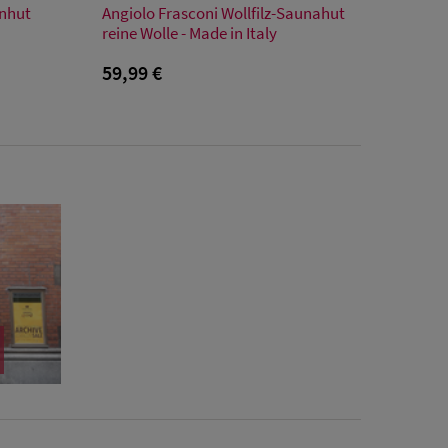
rnhut
Angiolo Frasconi Wollfilz-Saunahut
1
Einheitsgröße
reine Wolle - Made in Italy
59,99 €