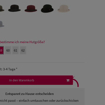
bestimme ich meine Hutgröße?
59
60
61
62
it: 3-4 Tage *
⤹
In den Warenkorb
Entspannt zu Hause entscheiden
nicht passt – einfach umtauschen oder zurückschicken