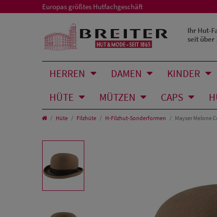
Europas größtes Hutfachgeschäft
Ihr Hut-F
seit über
HERREN
DAMEN
KINDER
HÜTE
MÜTZEN
CAPS
H
Hüte
Filzhüte
H-Filzhut-Sonderformen
Mayser Melone Co