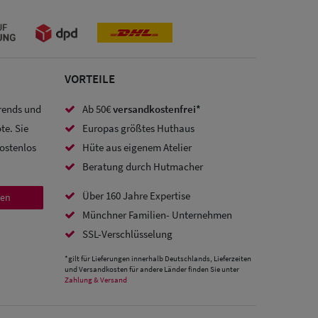
VORTEILE
Trends und
Ab 50€
versandkostenfrei*
te. Sie
Europas größtes Huthaus
kostenlos
Hüte aus eigenem Atelier
Beratung durch Hutmacher
Über 160 Jahre Expertise
den
Münchner Familien- Unternehmen
SSL-Verschlüsselung
*gilt für Lieferungen innerhalb Deutschlands, Lieferzeiten
und Versandkosten für andere Länder finden Sie unter
Zahlung & Versand