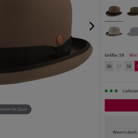
Größe:
59
Wie 
56
57
58
Lieferze
Hovern für Zoom
Wenn’s doch 