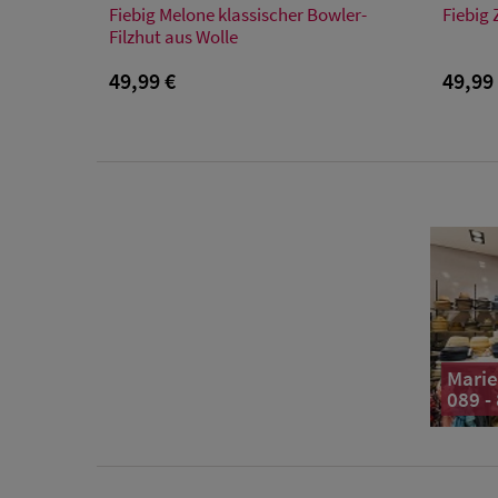
Fiebig Melone klassischer Bowler-
Fiebig 
55/S
59/L
61/XL
Filzhut aus Wolle
49,99 €
49,99
Marie
089 -