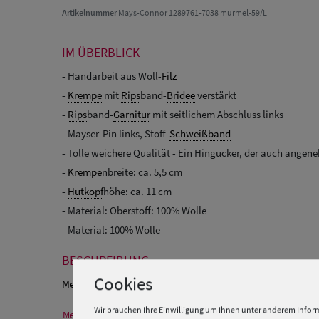
Artikelnummer
Mays-Connor 1289761-7038 murmel-59/L
IM ÜBERBLICK
- Handarbeit aus Woll-
Filz
-
Krempe
mit
Rips
band-
Bridee
verstärkt
-
Rips
band-
Garnitur
mit seitlichem Abschluss links
- Mayser-Pin links, Stoff-
Schweißband
- Tolle weichere Qualität - Ein Hingucker, der auch ange
-
Krempe
nbreite: ca. 5,5 cm
-
Hutkopf
höhe: ca. 11 cm
- Material: Oberstoff: 100% Wolle
- Material: 100% Wolle
BESCHREIBUNG
Cookies
Melone
Connor aus Wollfilz handarbeit von Mayser.
Wir brauchen Ihre Einwilligung um Ihnen unter anderem Inform
Mehr Informationen zum Hersteller und EU Verantwortlichen