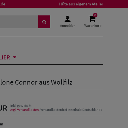
.de
Hüte aus eigenem Atelier
0
Anmelden
Warenkorb
LIER
lone Connor aus Wollfilz
UR
inkl. ges. MwSt.
zzgl. Versandkosten
, Versandkostenfrei innerhalb Deutschlands
un