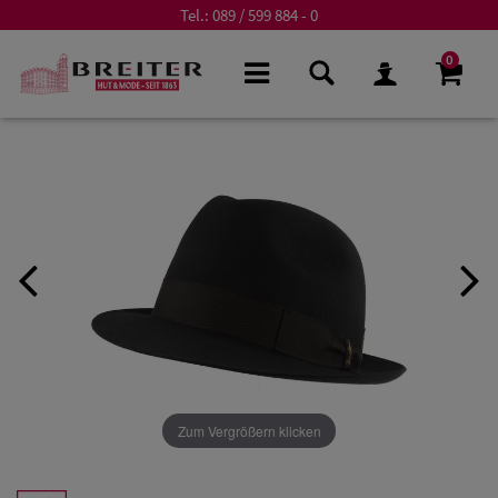
Tel.:
089 / 599 884 - 0
0
Zum Vergrößern klicken