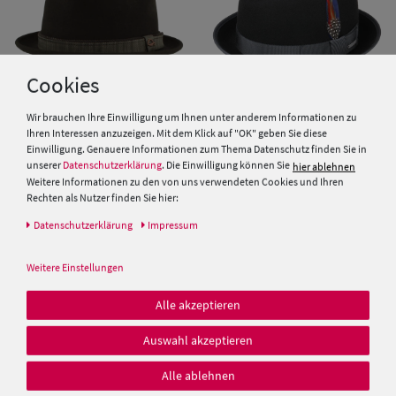
Cookies
Wir brauchen Ihre Einwilligung um Ihnen unter anderem Informationen zu
Ihren Interessen anzuzeigen. Mit dem Klick auf "OK" geben Sie diese
Einwilligung. Genauere Informationen zum Thema Datenschutz finden Sie in
Göttmann Diamond Wollfilz-
Stetson Diamond Porkpie
unserer
Datenschutzerklärung
. Die Einwilligung können Sie
hier ablehnen
Hut mit Strukturstoff-
Cashmere-Wolle-Mix
Weitere Informationen zu den von uns verwendeten Cookies und Ihren
Garniturband
Rechten als Nutzer finden Sie hier:
99,00 €
69,95 €
Daten­schutz­erklärung
Impressum
69,95 €
Weitere Einstellungen
Alle akzeptieren
Auswahl akzeptieren
Alle ablehnen