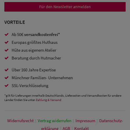
Sale:
Für den Newsletter anmelden
Baseball
VORTEILE
Caps
Ab 50€
versandkostenfrei*
Sale: Army
Europas größtes Huthaus
Caps
Hüte aus eigenem Atelier
Sale:
Beratung durch Hutmacher
Trucker
Über 160 Jahre Expertise
Caps
Münchner Familien- Unternehmen
SSL-Verschlüsselung
Sale: Caps
*gilt für Lieferungen innerhalb Deutschlands, Lieferzeiten und Versandkosten für andere
mit
Länder finden Sie unter
Zahlung & Versand
Ohrenschutz
Widerrufs­recht
|
Vertrag widerrufen
|
Impressum
|
Daten­schutz­
erklärung
|
AGB
|
Kontakt