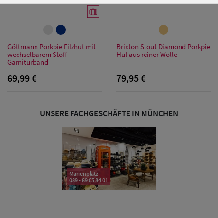
Damen Caps
Göttmann Porkpie Filzhut mit
Brixton Stout Diamond Porkpie
wechselbarem Stoff-
Hut aus reiner Wolle
Damen
Garniturband
Baseball Caps
69,99 €
79,95 €
Damen UV-
UNSERE FACHGESCHÄFTE IN MÜNCHEN
Schutz Caps
Damen
Bandana Caps
Damen
Marienplatz
089 - 89 05 84 01
Sonnenschilder
& Visoren