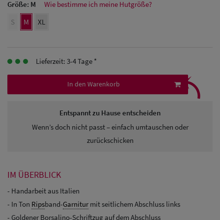
Größe:
M
Wie bestimme ich meine Hutgröße?
Herren
S
M
XL
Baseball Cpas
Herren UV-
Lieferzeit: 3-4 Tage *
Schutz Caps
⤹
In den Warenkorb
Herren
Sonnenschilder
Entspannt zu Hause entscheiden
& Visoren
Wenn’s doch nicht passt – einfach umtauschen oder
zurückschicken
Herren
Snapback Caps
IM ÜBERBLICK
- Handarbeit aus Italien
- In Ton
Rips
band-
Garnitur
mit seitlichem Abschluss links
- Goldener Borsalino-Schriftzug auf dem Abschluss