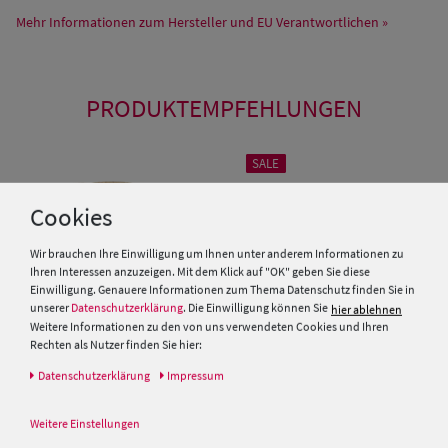
Mehr Informationen zum Hersteller und EU Verantwortlichen »
PRODUKTEMPFEHLUNGEN
SALE
Cookies
Wir brauchen Ihre Einwilligung um Ihnen unter anderem Informationen zu
Ihren Interessen anzuzeigen. Mit dem Klick auf "OK" geben Sie diese
Einwilligung. Genauere Informationen zum Thema Datenschutz finden Sie in
unserer
Datenschutzerklärung
. Die Einwilligung können Sie
hier ablehnen
Weitere Informationen zu den von uns verwendeten Cookies und Ihren
Rechten als Nutzer finden Sie hier:
Daten­schutz­erklärung
Impressum
Kinder Strohhut Trilby mit
Sehr leichter Stroh Trilby Hut
blau-weisser Kordel von Hut-
mit gestreifter Garnitur von
Weitere Einstellungen
Breiter
Hut-Breiter