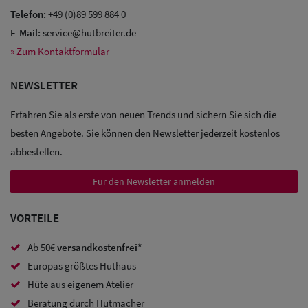
Telefon:
+49 (0)89 599 884 0
E-Mail:
service@hutbreiter.de
» Zum Kontaktformular
Sale: Caps
NEWSLETTER
Sale:
Baseball
Erfahren Sie als erste von neuen Trends und sichern Sie sich die
Caps
besten Angebote. Sie können den Newsletter jederzeit kostenlos
abbestellen.
Sale: Army
Für den Newsletter anmelden
Caps
Sale:
VORTEILE
Trucker
Ab 50€
versandkostenfrei*
Caps
Europas größtes Huthaus
Hüte aus eigenem Atelier
Sale: Caps
Beratung durch Hutmacher