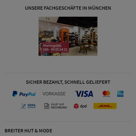
& Visoren
UNSERE FACHGESCHÄFTE IN MÜNCHEN
Damen
Snapback Caps
Damen Caps
Marienplatz
089 - 89 05 84 01
Großgrößen
(63-65 cm)
SICHER BEZAHLT, SCHNELL GELIEFERT
BREITER HUT & MODE