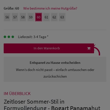
Größe:
60
Wie bestimme ich meine Hutgröße?
Herren
56
57
58
59
60
61
62
63
Baseball Cpas
Herren UV-
Lieferzeit: 3-4 Tage *
Schutz Caps
⤹
In den Warenkorb
Herren
Sonnenschilder
Entspannt zu Hause entscheiden
& Visoren
Wenn’s doch nicht passt – einfach umtauschen oder
zurückschicken
Herren
Snapback Caps
IM ÜBERBLICK
Zeitloser Sommer-Stil in
Formvollendung -
Bogart
Panama
hut