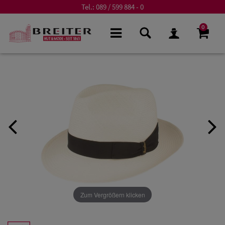
Tel.:
089 / 599 884 - 0
0
Zum Vergrößern klicken