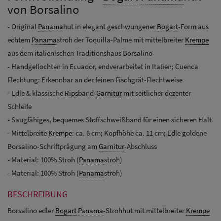
von Borsalino
- Original
Panama
hut in elegant geschwungener
Bogart
-Form aus
echtem
Panama
stroh der Toquilla-Palme mit mittelbreiter
Krempe
aus dem italienischen Traditionshaus Borsalino
- Handgeflochten in Ecuador, endverarbeitet in Italien; Cuenca
Flechtung: Erkennbar an der feinen Fischgrät-Flechtweise
- Edle & klassische
Rips
band-
Garnitur
mit seitlicher dezenter
Schleife
- Saugfähiges, bequemes Stoffschweißband für einen sicheren Halt
- Mittelbreite
Krempe
: ca. 6 cm; Kopfhöhe ca. 11 cm; Edle goldene
Borsalino-Schriftprägung am
Garnitur
-Abschluss
- Material: 100% Stroh (
Panama
stroh)
- Material: 100% Stroh (
Panama
stroh)
BESCHREIBUNG
Borsalino edler
Bogart
Panama
-Strohhut mit mittelbreiter
Krempe