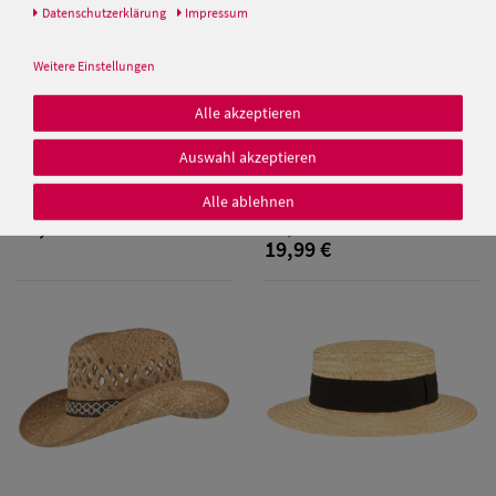
Daten­schutz­erklärung
Impressum
Weitere Einstellungen
Alle akzeptieren
Kinder Strohhut Trilby mit
Schiebermütze aus Stroh von
Auswahl akzeptieren
Damen Caps
blau-weisser Kordel von Hut-
Hut-Breiter
Breiter
Alle ablehnen
Damen
25,00 €
19,99 €
19,99 €
Baseball Caps
Damen UV-
Schutz Caps
Damen
Bandana Caps
Damen