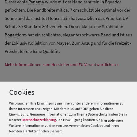
Dieser echte
Panama
wurde mit der Hand sehr fein in Equador
geflochten. Die Randbreite mit ca. 7 cm schützt Sie optimal vor der
Sonne und das Institut Hohenstein hat zusätzlich das Prädikat UV
Schutz 30 Standard 801 verliehen. Dieser klassische Strohhut in
Bogart
form hat ein schlichtes, elegantes schwarze Band und ist aus
der Exklusiv Kollektion von Mayser. Zum Anzug und für die Freizeit -
Preishit für die feine Qualität.
Mehr Informationen zum Hersteller und EU Verantwortlichen »
PRODUKTEMPFEHLUNGEN
Cookies
Wir brauchen Ihre Einwilligung um Ihnen unter anderem Informationen zu
SALE
Ihren Interessen anzuzeigen. Mit dem Klick auf "OK" geben Sie diese
Einwilligung. Genauere Informationen zum Thema Datenschutz finden Sie in
unserer
Datenschutzerklärung
. Die Einwilligung können Sie
hier ablehnen
Weitere Informationen zu den von uns verwendeten Cookies und Ihren
Rechten als Nutzer finden Sie hier: