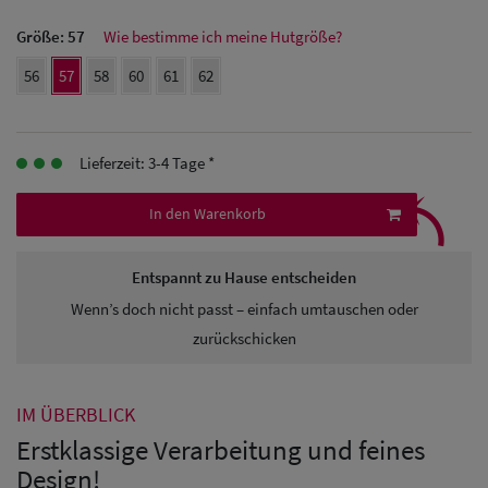
Herren Caps
Größe:
57
Wie bestimme ich meine Hutgröße?
Herren
56
57
58
60
61
62
Baseball Cpas
Herren UV-
Lieferzeit: 3-4 Tage *
⤹
Schutz Caps
In den Warenkorb
Herren
Sonnenschilder
Entspannt zu Hause entscheiden
& Visoren
Wenn’s doch nicht passt – einfach umtauschen oder
zurückschicken
Herren
Snapback Caps
IM ÜBERBLICK
Erstklassige Verarbeitung und feines
Design!