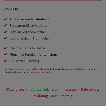
Caps
VORTEILE
Sale: Caps
Ab 50€
versandkostenfrei*
mit
Europas größtes Huthaus
Ohrenschutz
Hüte aus eigenem Atelier
Beratung durch Hutmacher
Über 160 Jahre Expertise
Münchner Familien- Unternehmen
SSL-Verschlüsselung
*gilt für Lieferungen innerhalb Deutschlands, Lieferzeiten und Versandkosten für andere
Länder finden Sie unter
Zahlung & Versand
Widerrufs­recht
|
Vertrag widerrufen
|
Impressum
|
Daten­schutz­
erklärung
|
AGB
|
Kontakt