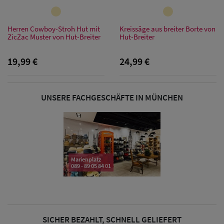
Sonnenschilder
& Visoren
Herren Cowboy-Stroh Hut mit
Kreissäge aus breiter Borte von
ZicZac Muster von Hut-Breiter
Hut-Breiter
Damen
19,99 €
24,99 €
Snapback Caps
Damen Caps
UNSERE FACHGESCHÄFTE IN MÜNCHEN
Großgrößen
(63-65 cm)
Marienplatz
089 - 89 05 84 01
SICHER BEZAHLT, SCHNELL GELIEFERT