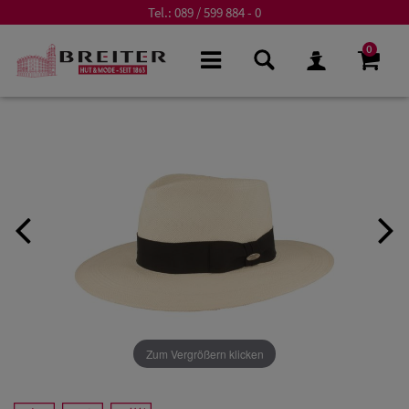
Tel.:
089 / 599 884 - 0
0
Zum Vergrößern klicken