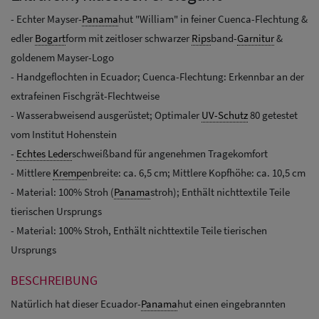
- Echter Mayser-
Panama
hut "William" in feiner Cuenca-Flechtung &
edler
Bogart
form mit zeitloser schwarzer
Rips
band-
Garnitur
&
goldenem Mayser-Logo
- Handgeflochten in Ecuador; Cuenca-Flechtung: Erkennbar an der
extrafeinen Fischgrät-Flechtweise
- Wasserabweisend ausgerüstet; Optimaler
UV-Schutz
80 getestet
vom Institut Hohenstein
-
Echtes Leder
schweißband für angenehmen Tragekomfort
- Mittlere
Krempe
nbreite: ca. 6,5 cm; Mittlere Kopfhöhe: ca. 10,5 cm
- Material: 100% Stroh (
Panama
stroh); Enthält nichttextile Teile
tierischen Ursprungs
- Material: 100% Stroh, Enthält nichttextile Teile tierischen
Ursprungs
BESCHREIBUNG
Natürlich hat dieser Ecuador-
Panama
hut einen eingebrannten