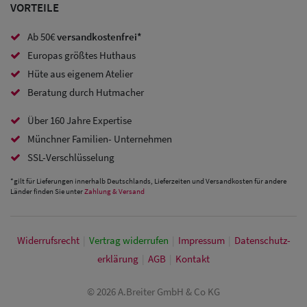
Caps
VORTEILE
Sale: Caps
Ab 50€
versandkostenfrei*
mit
Europas größtes Huthaus
Hüte aus eigenem Atelier
Ohrenschutz
Beratung durch Hutmacher
Über 160 Jahre Expertise
Münchner Familien- Unternehmen
SSL-Verschlüsselung
*gilt für Lieferungen innerhalb Deutschlands, Lieferzeiten und Versandkosten für andere
Länder finden Sie unter
Zahlung & Versand
Widerrufs­recht
|
Vertrag widerrufen
|
Impressum
|
Daten­schutz­
erklärung
|
AGB
|
Kontakt
© 2026 A.Breiter GmbH & Co KG