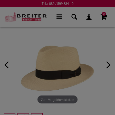
Tel.:
089 / 599 884 - 0
0
Zum Vergrößern klicken