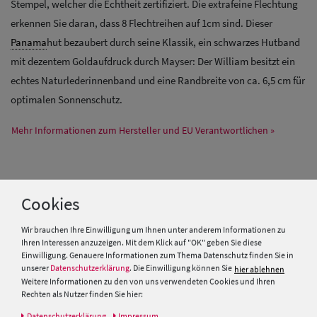
Stempel, welcher die Echtheit zertifiziert. Die extrafeine Flechtung
erkennen Sie daran, dass 8 Flechtreihen auf 1cm sind. Dieser
Panama
hut bezaubert durch seine Klassik, ein schwarzes Hutband
mit dezentem Goldaufdruck durch Mayser: Der William besitzt ein
echtes Naturlederinnenband und eine Randbreite von ca. 6,5 cm für
optimalen Sonnenschutz.
Mehr Informationen zum Hersteller und EU Verantwortlichen »
PRODUKTEMPFEHLUNGEN
Cookies
Wir brauchen Ihre Einwilligung um Ihnen unter anderem Informationen zu
SALE
Ihren Interessen anzuzeigen. Mit dem Klick auf "OK" geben Sie diese
Einwilligung. Genauere Informationen zum Thema Datenschutz finden Sie in
unserer
Datenschutzerklärung
. Die Einwilligung können Sie
hier ablehnen
Weitere Informationen zu den von uns verwendeten Cookies und Ihren
Rechten als Nutzer finden Sie hier:
Daten­schutz­erklärung
Impressum