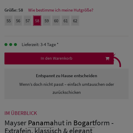
Herren Caps
Größe:
58
Wie bestimme ich meine Hutgröße?
Herren
55
56
57
58
59
60
61
62
Baseball Cpas
Herren UV-
Lieferzeit: 3-4 Tage *
⤹
Schutz Caps
In den Warenkorb
Herren
Sonnenschilder
Entspannt zu Hause entscheiden
& Visoren
Wenn’s doch nicht passt – einfach umtauschen oder
zurückschicken
Herren
Snapback Caps
IM ÜBERBLICK
Mayser
Panama
hut in
Bogart
form -
Extrafein, klassisch & elegant