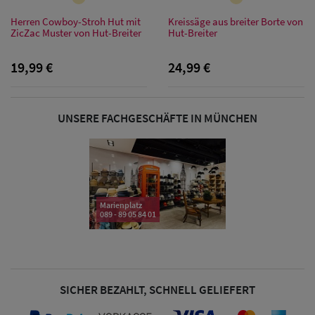
Sonnenschilder
Herren Cowboy-Stroh Hut mit
Kreissäge aus breiter Borte von
& Visoren
ZicZac Muster von Hut-Breiter
Hut-Breiter
Damen
19,99 €
24,99 €
Snapback Caps
Damen Caps
UNSERE FACHGESCHÄFTE IN MÜNCHEN
Großgrößen
(63-65 cm)
Marienplatz
089 - 89 05 84 01
SICHER BEZAHLT, SCHNELL GELIEFERT