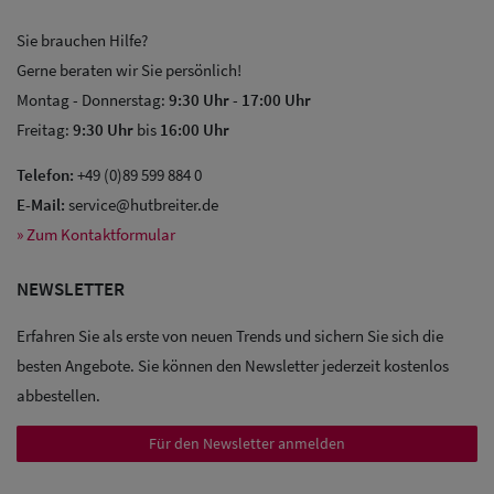
Sie brauchen Hilfe?
Gerne beraten wir Sie persönlich!
Montag - Donnerstag:
9:30 Uhr
-
17:00 Uhr
Freitag:
9:30 Uhr
bis
16:00 Uhr
Sale: Caps
Telefon:
+49 (0)89 599 884 0
E-Mail:
service@hutbreiter.de
Sale:
» Zum Kontaktformular
Baseball
Caps
NEWSLETTER
Sale: Army
Erfahren Sie als erste von neuen Trends und sichern Sie sich die
besten Angebote. Sie können den Newsletter jederzeit kostenlos
Caps
abbestellen.
Sale:
Für den Newsletter anmelden
Trucker
Caps