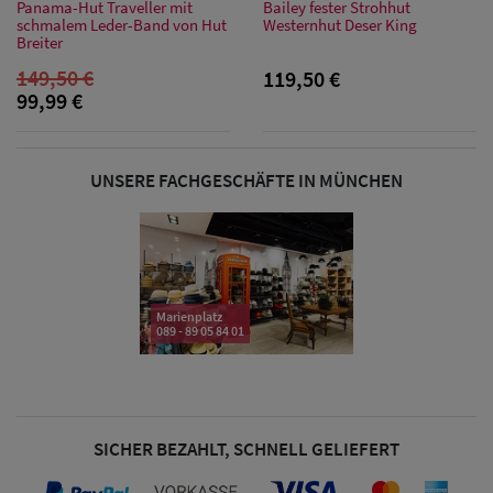
Sonnenschilder
Panama-Hut Traveller mit
Bailey fester Strohhut
schmalem Leder-Band von Hut
Westernhut Deser King
& Visoren
Breiter
149,50 €
119,50 €
Damen
99,99 €
Snapback Caps
Damen Caps
UNSERE FACHGESCHÄFTE IN MÜNCHEN
Großgrößen
(63-65 cm)
Marienplatz
089 - 89 05 84 01
SICHER BEZAHLT, SCHNELL GELIEFERT