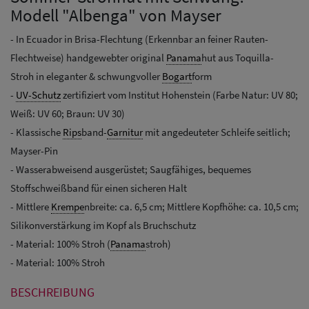
Modell "Albenga" von Mayser
- In Ecuador in Brisa-Flechtung (Erkennbar an feiner Rauten-
Flechtweise) handgewebter original
Panama
hut aus Toquilla-
Stroh in eleganter & schwungvoller
Bogart
form
-
UV-Schutz
zertifiziert vom Institut Hohenstein (Farbe Natur: UV 80;
Weiß: UV 60; Braun: UV 30)
- Klassische
Rips
band-
Garnitur
mit angedeuteter Schleife seitlich;
Mayser-Pin
- Wasserabweisend ausgerüstet; Saugfähiges, bequemes
Stoffschweißband für einen sicheren Halt
- Mittlere
Krempe
nbreite: ca. 6,5 cm; Mittlere Kopfhöhe: ca. 10,5 cm;
Silikonverstärkung im Kopf als Bruchschutz
- Material: 100% Stroh (
Panama
stroh)
- Material: 100% Stroh
BESCHREIBUNG