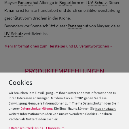
Mayser
Panama
hut Albenga in
Bogart
form mit
UV-Schutz
. Dieser
Panama
ist feinste Handarbeit und durch eine Silikonverstärkung
geschützt vorm Brechen in der Krone.
Besonders vor Sonne schützt dieser
Panama
hut von Mayser, da er
UV-Schutz
zertifiziert ist.
Mehr Informationen zum Hersteller und EU Verantwortlichen »
PRODUKTEMPFEHLUNGEN
Cookies
SALE
SALE
Wir brauchen Ihre Einwilligung um Ihnen unter anderem Informationen zu
Ihren Interessen anzuzeigen. Mit dem Klick auf "OK" geben Sie diese
Einwilligung. Genauere Informationen zum Thema Datenschutz finden Sie in
unserer
Datenschutzerklärung
. Die Einwilligung können Sie
hier ablehnen
Weitere Informationen zu den von uns verwendeten Cookies und Ihren
Rechten als Nutzer finden Sie hier:
Daten­schutz­erklärung
Impressum