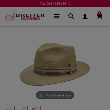
Tel.:
089 / 599 884 - 0
0
Zum Vergrößern klicken