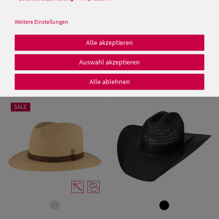
Weitere Einstellungen
Alle akzeptieren
Panama Hut im Colonial-Stil
Schmaler Panama Hut
mit UV-Schutz 50 von Hut-
Lederband & UV-Schutz 50 von
Breiter
Hut-Breiter
Auswahl akzeptieren
Damen Caps
139,50 €
149,50 €
Alle ablehnen
99,99 €
99,99 €
Damen
Baseball Caps
SALE
Damen UV-
Schutz Caps
Damen
Bandana Caps
Damen