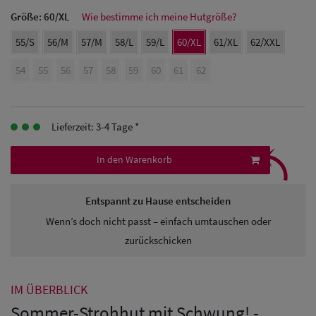
Herren Caps
Größe:
60/XL
Wie bestimme ich meine Hutgröße?
Herren
55/S
56/M
57/M
58/L
59/L
60/XL
61/XL
62/XXL
Baseball Cpas
54
55
56
57
58
59
60
61
62
Herren UV-
Schutz Caps
Lieferzeit: 3-4 Tage *
⤹
Herren
In den Warenkorb
Sonnenschilder
& Visoren
Entspannt zu Hause entscheiden
Wenn’s doch nicht passt – einfach umtauschen oder
Herren
zurückschicken
Snapback Caps
IM ÜBERBLICK
Sommer-Strohhut mit Schwung! -