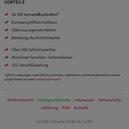
VORTEILE
Sale: Caps
Ab 50€
versandkostenfrei*
mit
Europas größtes Huthaus
Hüte aus eigenem Atelier
Ohrenschutz
Beratung durch Hutmacher
Über 160 Jahre Expertise
Münchner Familien- Unternehmen
SSL-Verschlüsselung
*gilt für Lieferungen innerhalb Deutschlands, Lieferzeiten und Versandkosten für andere
Länder finden Sie unter
Zahlung & Versand
Widerrufs­recht
|
Vertrag widerrufen
|
Impressum
|
Daten­schutz­
erklärung
|
AGB
|
Kontakt
© 2026 A.Breiter GmbH & Co KG