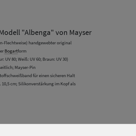
Modell "Albenga" von Mayser
ten-Flechtweise) handgewebter original
ler
Bogart
form
ur: UV 80; Weiß: UV 60; Braun: UV 30)
eitlich; Mayser-Pin
offschweißband für einen sicheren Halt
a. 10,5 cm; Silikonverstärkung im Kopf als
 Dieser
Panama
ist feinste Handarbeit und durch