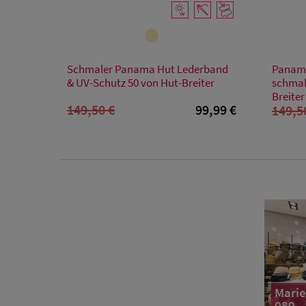
Verfügbare Größe
Schmaler Panama Hut Lederband
Panama
XL
& UV-Schutz 50 von Hut-Breiter
schmal
Breiter
149,50 €
99,99 €
149,5
Marie
089 -