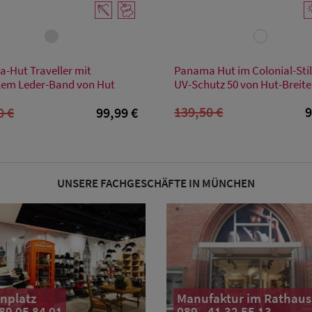
Verfügbare Größe
Verfügbare Größe
-Hut Traveller mit
Panama Hut im Colonial-Stil
XL
M
em Leder-Band von Hut
UV-Schutz 50 von Hut-Breite
139,50 €
9
0 €
99,99 €
UNSERE FACHGESCHÄFTE IN MÜNCHEN
nplatz
Manufaktur im Rathaus
 89 05 84 01
089 - 41 32 55 13