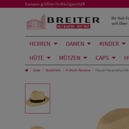
Europas größtes Hutfachgeschäft
Ihr Hut-F
seit über
HERREN
DAMEN
KINDER
HÜTE
MÜTZEN
CAPS
H
Hüte
Strohhüte
H-Stroh-Panama
Mayser Panamahut Albe