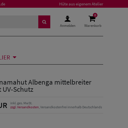
.de
Hüte aus eigenem Atelier
0
Anmelden
Warenkorb
LIER
namahut Albenga mittelbreiter
t UV-Schutz
UR
inkl. ges. MwSt.
zzgl. Versandkosten
, Versandkostenfrei innerhalb Deutschlands