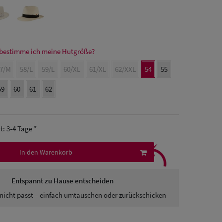
bestimme ich meine Hutgröße?
7/M
58/L
59/L
60/XL
61/XL
62/XXL
54
55
59
60
61
62
it: 3-4 Tage *
⤹
In den Warenkorb
Entspannt zu Hause entscheiden
nicht passt – einfach umtauschen oder zurückschicken