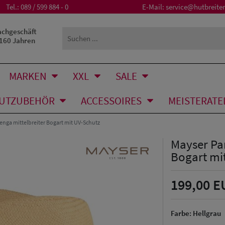
Tel.:
089 / 599 884 - 0
E-Mail:
service@hutbreiter
achgeschäft
 160 Jahren
MARKEN
XXL
SALE
UTZUBEHÖR
ACCESSOIRES
MEISTERATE
nga mittelbreiter Bogart mit UV-Schutz
Mayser Pa
Bogart mi
199,00 E
Farbe:
Hellgrau