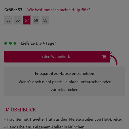
Herren Caps
Größe:
57
Wie bestimme ich meine Hutgröße?
55
56
57
58
59
Herren
Baseball Cpas
Lieferzeit: 3-4 Tage *
Herren UV-
⤹
Schutz Caps
In den Warenkorb
Herren
Entspannt zu Hause entscheiden
Sonnenschilder
Wenn’s doch nicht passt – einfach umtauschen oder
& Visoren
zurückschicken
Herren
Snapback Caps
IM ÜBERBLICK
- Trachtenhut
Traveller
Hut aus dem Meisteratelier von Hut-Breiter
- Handarbeit aus eigenem Atelier in München