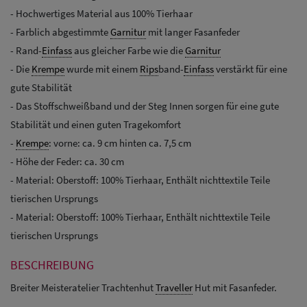
- Hochwertiges Material aus 100% Tierhaar
- Farblich abgestimmte
Garnitur
mit langer Fasanfeder
- Rand-
Einfass
aus gleicher Farbe wie die
Garnitur
- Die
Krempe
wurde mit einem
Rips
band-
Einfass
verstärkt für eine
gute Stabilität
- Das Stoffschweißband und der Steg Innen sorgen für eine gute
Stabilität und einen guten Tragekomfort
-
Krempe
: vorne: ca. 9 cm hinten ca. 7,5 cm
- Höhe der Feder: ca. 30 cm
- Material: Oberstoff: 100% Tierhaar, Enthält nichttextile Teile
tierischen Ursprungs
- Material: Oberstoff: 100% Tierhaar, Enthält nichttextile Teile
tierischen Ursprungs
BESCHREIBUNG
Breiter Meisteratelier Trachtenhut
Traveller
Hut mit Fasanfeder.