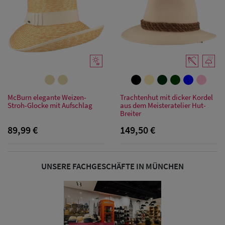
Damen
Sonnenschilder
& Visoren
Damen
Snapback Caps
Damen Caps
McBurn elegante Weizen-
Trachtenhut mit dicker Kordel
Stroh-Glocke mit Aufschlag
aus dem Meisteratelier Hut-
Großgrößen
Breiter
(63-65 cm)
89,99 €
149,50 €
UNSERE FACHGESCHÄFTE IN MÜNCHEN