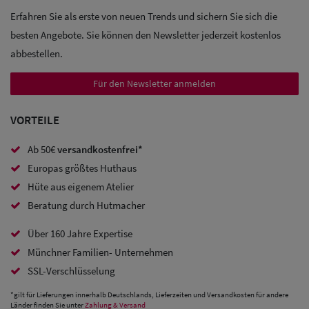
Sale:
Erfahren Sie als erste von neuen Trends und sichern Sie sich die
Trucker
besten Angebote. Sie können den Newsletter jederzeit kostenlos
Caps
abbestellen.
Für den Newsletter anmelden
Sale: Caps
mit
VORTEILE
Ohrenschutz
Ab 50€
versandkostenfrei*
Europas größtes Huthaus
Hüte aus eigenem Atelier
Beratung durch Hutmacher
Über 160 Jahre Expertise
Münchner Familien- Unternehmen
SSL-Verschlüsselung
*gilt für Lieferungen innerhalb Deutschlands, Lieferzeiten und Versandkosten für andere
Länder finden Sie unter
Zahlung & Versand