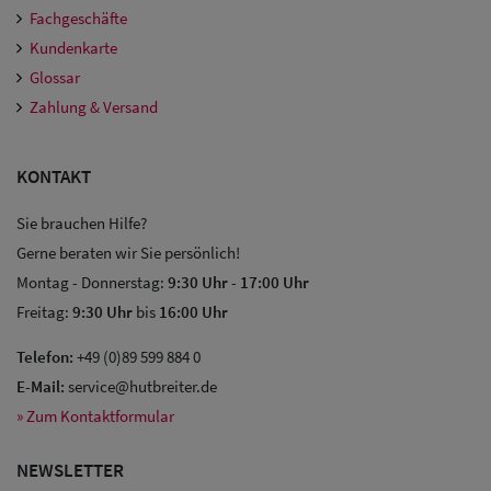
Fachgeschäfte
Kundenkarte
Glossar
Zahlung & Versand
KONTAKT
Sie brauchen Hilfe?
Sale: Caps
Gerne beraten wir Sie persönlich!
Montag - Donnerstag:
9:30 Uhr
-
17:00 Uhr
Sale:
Freitag:
9:30 Uhr
bis
16:00 Uhr
Baseball
Telefon:
+49 (0)89 599 884 0
Caps
E-Mail:
service@hutbreiter.de
» Zum Kontaktformular
Sale: Army
Caps
NEWSLETTER