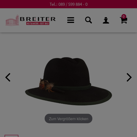
Tel.:
089 / 599 884 - 0
0
Zum Vergrößern klicken