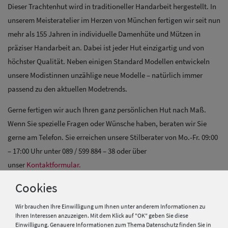
Dieser Trachtenhut wird in traditioneller Handarbeit hergestellt. In
unserem Meisteratelier im Herzen von München fertigen wir seit nun
mehr als 155 Jahren in individuelle Damenhüte und Mützen in
präziser Handarbeit an. Dabei ist jeder Hut einzigartig und von
höchster Qualität. Neben einigen Standard Modellen entwickeln
unsere Modistinnen unzählige neue Modelle – natürlich immer
passend zu den aktuellen Modetrends.
Gerne fertigen wir auch Ihren ganz persönlichen Hut nach Maß.
Wenn Sie spezielle Fragen oder Wünsche haben, beraten wir Sie
gerne am Telefon. Sie erreichen unsere Stilberater von Mo.-Fr. 09:00
– 17:00 Uhr unter 089 / 599 884 – 38 oder über
unser
Kontaktformular.
Cookies
Mehr Informationen zum Hersteller und EU Verantwortlichen »
Wir brauchen Ihre Einwilligung um Ihnen unter anderem Informationen zu
Ihren Interessen anzuzeigen. Mit dem Klick auf "OK" geben Sie diese
Einwilligung. Genauere Informationen zum Thema Datenschutz finden Sie in