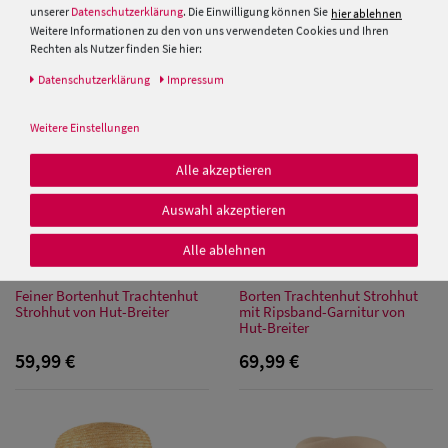
PRODUKTEMPFEHLUNGEN
unserer
Datenschutzerklärung
. Die Einwilligung können Sie
hier ablehnen
Weitere Informationen zu den von uns verwendeten Cookies und Ihren
Rechten als Nutzer finden Sie hier:
Daten­schutz­erklärung
Impressum
Weitere Einstellungen
Damen Caps
Alle akzeptieren
Auswahl akzeptieren
Damen
Baseball Caps
Alle ablehnen
Damen UV-
Feiner Bortenhut Trachtenhut
Borten Trachtenhut Strohhut
Strohhut von Hut-Breiter
mit Ripsband-Garnitur von
Schutz Caps
Hut-Breiter
59,99 €
69,99 €
Damen
Bandana Caps