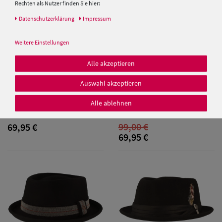
Rechten als Nutzer finden Sie hier:
Daten­schutz­erklärung
Impressum
Weitere Einstellungen
Alle akzeptieren
Damen Caps
Auswahl akzeptieren
Göttmann Diamond Wollfilz-
Stetson Diamond Porkpie
Damen
Hut mit Strukturstoff-
Cashmere-Wolle-Mix
Alle ablehnen
Garniturband
Baseball Caps
99,00 €
69,95 €
69,95 €
Damen UV-
Schutz Caps
Damen
Bandana Caps
Damen