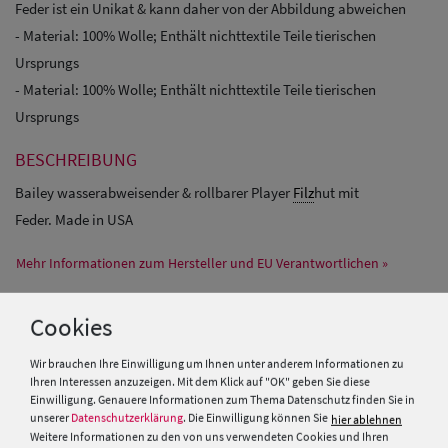
Feder ist ein Unikat & kann daher von der Abbildung abweichen
- Material: 100% Wolle; Enthält nichttextile Teile tierischen
Ursprungs
- Material: 100% Wolle; Enthält nichttextile Teile tierischen
Ursprungs
BESCHREIBUNG
Bailey wasserabweisender & rollbarer Player
Filz
hut mit
Feder. Made in USA
Mehr Informationen zum Hersteller und EU Verantwortlichen »
Cookies
PRODUKTEMPFEHLUNGEN
Wir brauchen Ihre Einwilligung um Ihnen unter anderem Informationen zu
Ihren Interessen anzuzeigen. Mit dem Klick auf "OK" geben Sie diese
Einwilligung. Genauere Informationen zum Thema Datenschutz finden Sie in
SALE
unserer
Datenschutzerklärung
. Die Einwilligung können Sie
hier ablehnen
Weitere Informationen zu den von uns verwendeten Cookies und Ihren