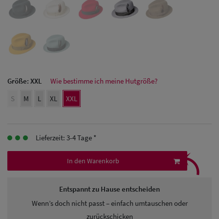
Herren Caps
Herren
Baseball Cpas
Herren UV-
Größe:
XXL
Wie bestimme ich meine Hutgröße?
Schutz Caps
S
M
L
XL
XXL
Herren
Sonnenschilder
Lieferzeit: 3-4 Tage *
& Visoren
⤹
In den Warenkorb
Herren
Snapback Caps
Entspannt zu Hause entscheiden
Wenn’s doch nicht passt – einfach umtauschen oder
zurückschicken