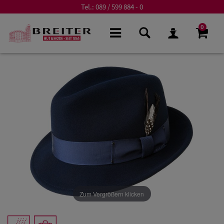
Tel.:
089 / 599 884 - 0
0
Zum Vergrößern klicken