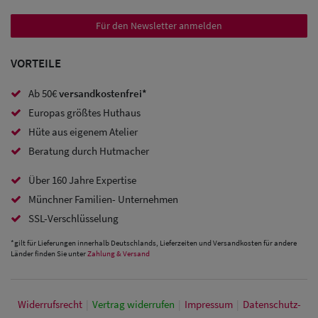
Trucker
Caps
Für den Newsletter anmelden
Sale: Caps
VORTEILE
mit
Ab 50€
versandkostenfrei*
Ohrenschutz
Europas größtes Huthaus
Hüte aus eigenem Atelier
Beratung durch Hutmacher
Über 160 Jahre Expertise
Münchner Familien- Unternehmen
SSL-Verschlüsselung
*gilt für Lieferungen innerhalb Deutschlands, Lieferzeiten und Versandkosten für andere
Länder finden Sie unter
Zahlung & Versand
Widerrufs­recht
|
Vertrag widerrufen
|
Impressum
|
Daten­schutz­