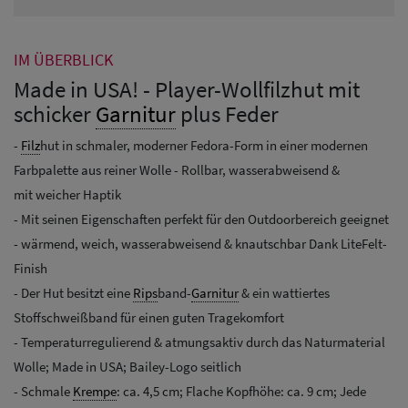
IM ÜBERBLICK
Made in USA! - Player-Wollfilzhut mit
schicker
Garnitur
plus Feder
-
Filz
hut in schmaler, moderner Fedora-Form in einer modernen
Farbpalette aus reiner Wolle - Rollbar, wasserabweisend &
mit weicher Haptik
- Mit seinen Eigenschaften perfekt für den Outdoorbereich geeignet
- wärmend, weich, wasserabweisend & knautschbar Dank LiteFelt-
Finish
- Der Hut besitzt eine
Rips
band-
Garnitur
& ein wattiertes
Stoffschweißband für einen guten Tragekomfort
- Temperaturregulierend & atmungsaktiv durch das Naturmaterial
Wolle; Made in USA; Bailey-Logo seitlich
- Schmale
Krempe
: ca. 4,5 cm; Flache Kopfhöhe: ca. 9 cm; Jede