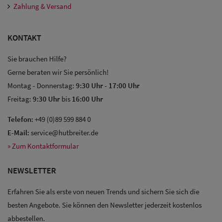
Zahlung & Versand
KONTAKT
Sie brauchen Hilfe?
Gerne beraten wir Sie persönlich!
Montag - Donnerstag:
9:30 Uhr
-
17:00 Uhr
Sale: Caps
Freitag:
9:30 Uhr
bis
16:00 Uhr
Sale:
Telefon:
+49 (0)89 599 884 0
Baseball
E-Mail:
service@hutbreiter.de
» Zum Kontaktformular
Caps
Sale: Army
NEWSLETTER
Caps
Erfahren Sie als erste von neuen Trends und sichern Sie sich die
besten Angebote. Sie können den Newsletter jederzeit kostenlos
Sale:
abbestellen.