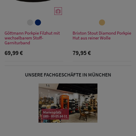
Sonnenschilder
& Visoren
Damen
Göttmann Porkpie Filzhut mit
Brixton Stout Diamond Porkpie
wechselbarem Stoff-
Hut aus reiner Wolle
Snapback Caps
Garniturband
69,99 €
79,95 €
Damen Caps
Großgrößen
(63-65 cm)
UNSERE FACHGESCHÄFTE IN MÜNCHEN
Marienplatz
089 - 89 05 84 01