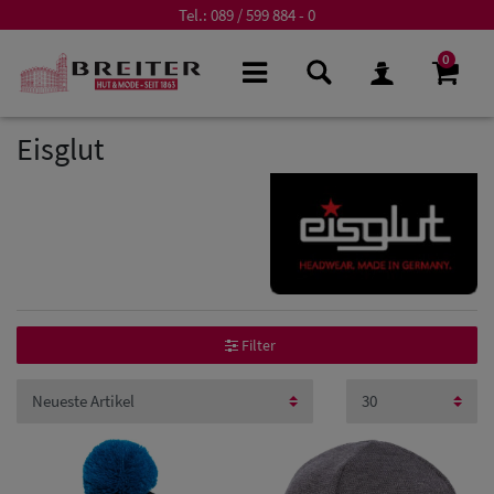
Tel.:
089 / 599 884 - 0
0
Eisglut
Filter