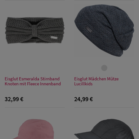
Eisglut Esmeralda Stirnband
Eisglut Mädchen Mütze
Knoten mit Fleece Innenband
Lucillkids
32,99 €
24,99 €
Sale: Caps