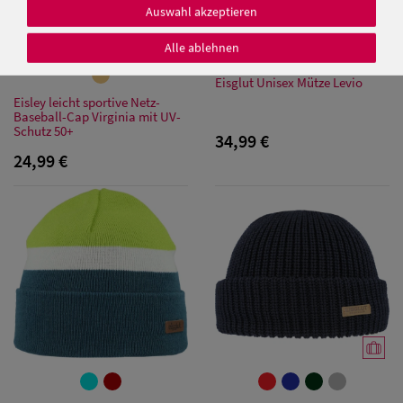
Auswahl akzeptieren
Alle ablehnen
Eisglut Unisex Mütze Levio
Eisley leicht sportive Netz-
Baseball-Cap Virginia mit UV-
Schutz 50+
34,99 €
24,99 €