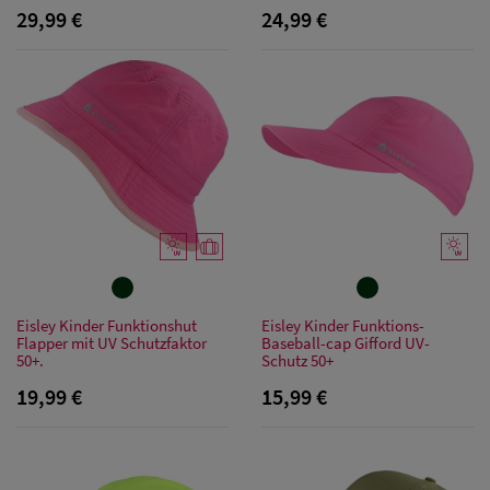
29,99 €
24,99 €
Damen
Bandana Caps
Damen
Sonnenschilder
& Visoren
Damen
Snapback Caps
Damen Caps
Eisley Kinder Funktionshut
Eisley Kinder Funktions-
Flapper mit UV Schutzfaktor
Baseball-cap Gifford UV-
Großgrößen
50+.
Schutz 50+
(63-65 cm)
19,99 €
15,99 €