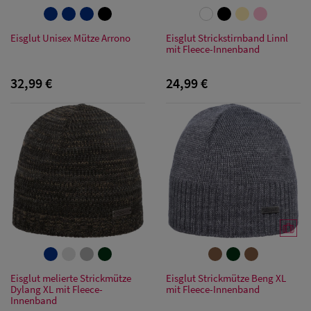
Eisglut Unisex Mütze Arrono
Eisglut Strickstirnband Linnl
mit Fleece-Innenband
32,99 €
24,99 €
Damen Caps
Damen
Baseball Caps
Damen UV-
Eisglut melierte Strickmütze
Eisglut Strickmütze Beng XL
Dylang XL mit Fleece-
mit Fleece-Innenband
Schutz Caps
Innenband