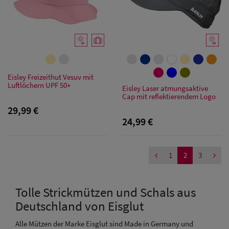
Sale:
Baseball
Caps
Sale: Army
Eisley Freizeithut Vesuv mit
Caps
Luftlöchern UPF 50+
Eisley Laser atmungsaktive
Cap mit reflektierendem Logo
Sale:
29,99 €
24,99 €
Trucker
Caps
1
2
3
Sale: Caps
mit
Tolle Strickmützen und Schals aus
Ohrenschutz
Deutschland von Eisglut
Alle Mützen der Marke Eisglut sind Made in Germany und