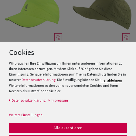
Cookies
Eisley BB-Cap Tux UV Schutz
Eisley Kinder BB-Cap
50+ reflektierendes Schild
Luftlöcher mit UV Schutzfaktor
Wir brauchen Ihre Einwilligung um Ihnen unter anderem Informationen zu
50+.
Ihren Interessen anzuzeigen. Mit dem Klick auf "OK" geben Sie diese
Einwilligung. Genauere Informationen zum Thema Datenschutz finden Sie in
24,99 €
19,99 €
unserer
Datenschutzerklärung
. Die Einwilligung können Sie
hier ablehnen
Weitere Informationen zu den von uns verwendeten Cookies und Ihren
Rechten als Nutzer finden Sie hier:
Daten­schutz­erklärung
Impressum
Weitere Einstellungen
Alle akzeptieren