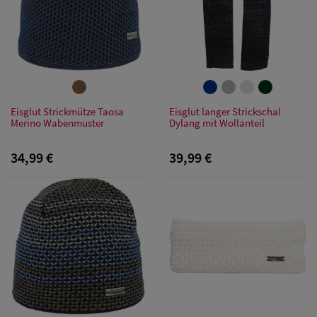
Eisglut Strickmütze Taosa
Eisglut langer Strickschal
Merino Wabenmuster
Dylang mit Wollanteil
34,99 €
39,99 €