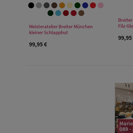
Breiter
Verfügbare Größe
Filz-Gl
Meisteratelier Breiter München
kleiner Schlapphut
55
56
57
58
59
99,95
99,95 €
Marie
089 -