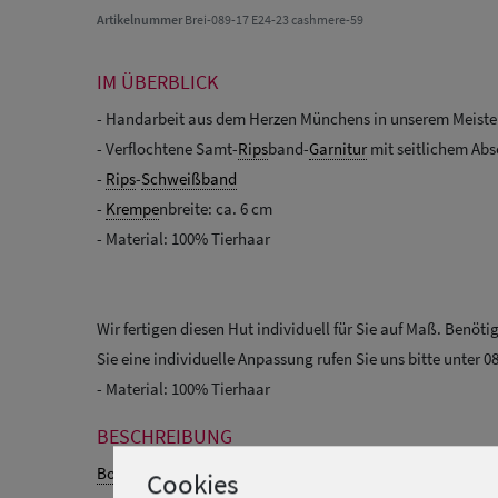
Artikelnummer
Brei-089-17 E24-23 cashmere-59
IM ÜBERBLICK
- Handarbeit aus dem Herzen Münchens in unserem Meister
- Verflochtene Samt-
Rips
band-
Garnitur
mit seitlichem Abs
-
Rips
-
Schweißband
-
Krempe
nbreite: ca. 6 cm
- Material: 100% Tierhaar
Wir fertigen diesen Hut individuell für Sie auf Maß. Benöt
Sie eine individuelle Anpassung rufen Sie uns bitte unter 08
- Material: 100% Tierhaar
BESCHREIBUNG
Bogart
mit verflochtene Samt-
Rips
band-
Garnitur
exklusiv 
Cookies