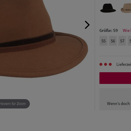
Größe:
59
Wie 
55
56
57
Lieferze
Wenn’s doch 
Hovern für Zoom