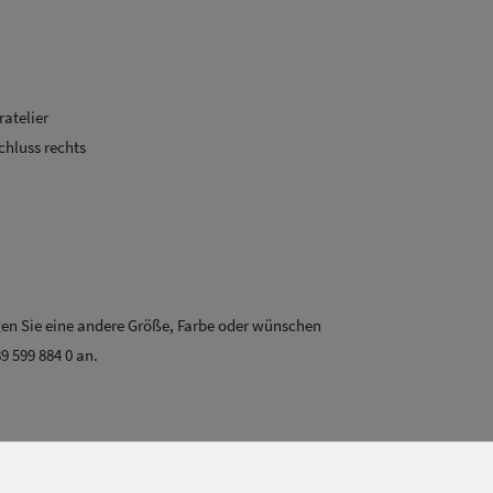
atelier
chluss rechts
igen Sie eine andere Größe, Farbe oder wünschen
9 599 884 0 an.
für Sie in unserem Münchner Meisteratelier