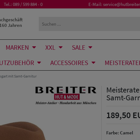
Tel.:
089 / 599 884 - 0
E-Mail:
service@hutbreiter
achgeschäft
 160 Jahren
MARKEN
XXL
SALE
UTZUBEHÖR
ACCESSOIRES
MEISTERATE
ogart mit Samt-Garnitur
Meisterate
Samt-Garn
189,50 E
Farbe:
Camel