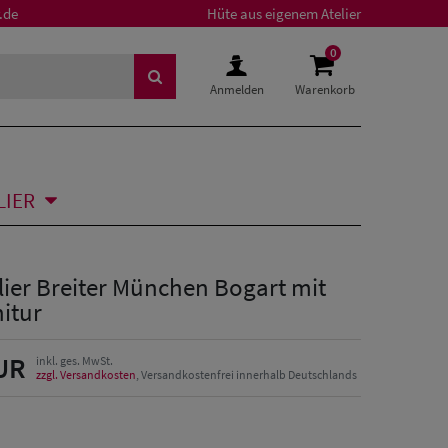
.de
Hüte aus eigenem Atelier
0
Anmelden
Warenkorb
LIER
lier Breiter München Bogart mit
itur
UR
inkl. ges. MwSt.
zzgl. Versandkosten
, Versandkostenfrei innerhalb Deutschlands