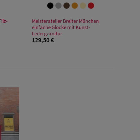
Verfügbare Größe
ilz-
Meisteratelier Breiter München
55
56
57
58
59
einfache Glocke mit Kunst-
Ledergarnitur
129,50 €