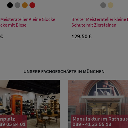
Verfügbare Größe
Verfügbare Größe
 Meisteratelier Kleine Glocke
Breiter Meisteratelier kleine F
55
56
57
58
59
55
56
57
58
59
ocke mit Biese
Schute mit Ziersteinen
 €
129,50 €
UNSERE FACHGESCHÄFTE IN MÜNCHEN
nplatz
Manufaktur im Rathaus
 89 05 84 01
089 - 41 32 55 13