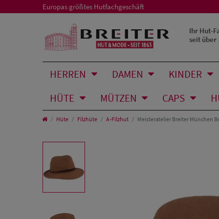
Europas größtes Hutfachgeschäft
Ihr Hut-F
seit über
HERREN
DAMEN
KINDER
HÜTE
MÜTZEN
CAPS
H
Hüte
Filzhüte
A-Filzhut
Meisteratelier Breiter München B