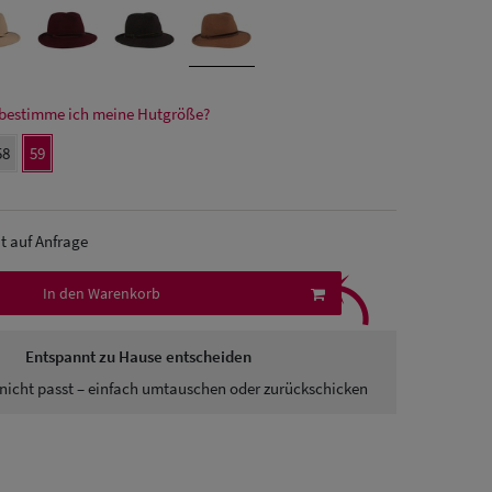
bestimme ich meine Hutgröße?
58
59
it auf Anfrage
⤹
In den Warenkorb
Entspannt zu Hause entscheiden
nicht passt – einfach umtauschen oder zurückschicken